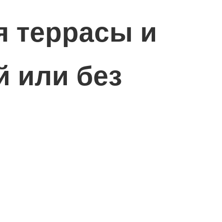
я террасы и
й или без