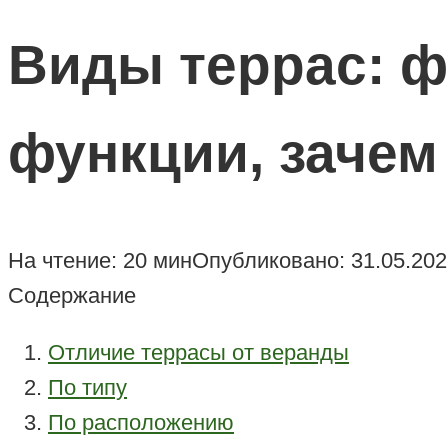
Виды террас: ф
функции, зачем
На чтение:
20 мин
Опубликовано:
31.05.20
Содержание
Отличие террасы от веранды
По типу
По расположению