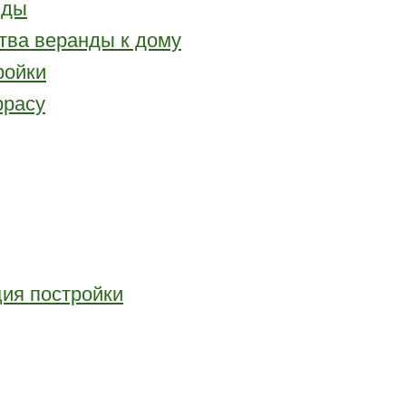
нды
тва веранды к дому
ройки
ррасу
ция постройки