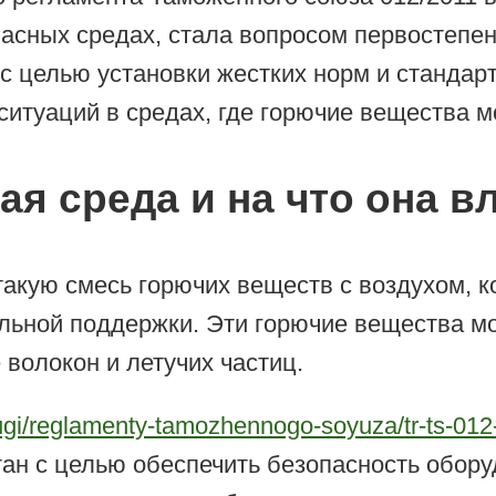
пасных средах, стала вопросом первостеп
 с целью установки жестких норм и стандар
итуаций в средах, где горючие вещества м
я среда и на что она в
акую смесь горючих веществ с воздухом, к
ной поддержки. Эти горючие вещества могу
 волокон и летучих частиц.
lugi/reglamenty-tamozhennogo-soyuza/tr-ts-01
ан с целью обеспечить безопасность обору