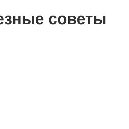
езные советы
е