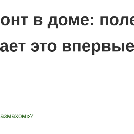
онт в доме: пол
лает это впервы
 размахом»?